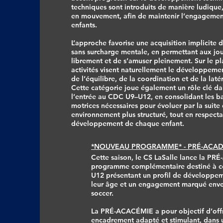
techniques sont introduits de manière ludique
en mouvement, afin de maintenir l’engagement 
enfants.
L’approche favorise une acquisition implicite 
sans surcharge mentale, en permettant aux jo
librement et de s’amuser pleinement. Sur le pl
activités visent naturellement le développemen
de l’équilibre, de la coordination et de la latér
Cette catégorie joue également un rôle clé da
l’entrée au CDC U9–U12, en consolidant les ba
motrices nécessaires pour évoluer par la suite
environnement plus structuré, tout en respecta
développement de chaque enfant.
*NOUVEAU PROGRAMME* - PRÉ-ACADÉ
Cette saison, le CS LaSalle lance la P
programme complémentaire destiné à ce
U12 présentant un profil de développe
leur âge et un engagement marqué enver
soccer.
La PRÉ-ACACÉMIE a pour objectif d’offri
encadrement adapté et stimulant, dans