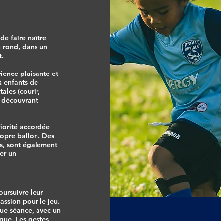
de faire naître
n rond, dans un
t.
ience plaisante et
x enfants de
ales (courir,
en découvrant
riorité accordée
ropre ballon. Des
ins, sont également
ser un
ursuivre leur
assion pour le jeu.
que séance, avec un
que. Les gestes