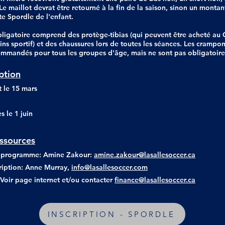
 Le maillot devrat être retourné à la fin de la saison, sinon un monta
e Spordle de l'enfant.
ligatoire comprend des protège-tibias (qui peuvent être acheté au 
ns sportif) et des chaussures lors de toutes les séances. Les crampo
commandés pour tous les groupes d'âge, mais ne sont pas obligatoir
iption
t le 15 mars
s le 1 juin
ssources
 programme: Amine Zakour:
amine.zakour@lasallesoccer.ca
cription: Anne Murray,
info@lasallesoccer.com
 Voir page internet et/ou contacter
finance@lasallesoccer.ca
INSCRIPTION - SPORDLE