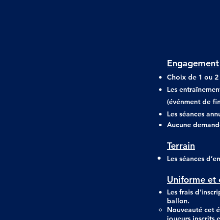
Engagement
Choix de 1 ou 2
Les entraînement
(événm
ent de fi
Les séances annu
Aucune demande 
Terrain
Les séances d’e
Uniforme et
Les frais d'insc
ballon.
Nouveauté cet é
joueurs inscrits