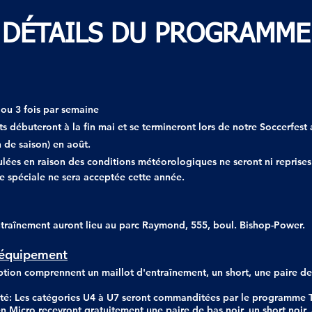
DÉTAILS DU PROGRAMME
 ou 3 fois par semaine
s débuteront à la fin mai et se termineront lors de notre Soccerfest
n de saison) en août.
lées en raison des conditions météorologiques ne seront ni reprises
spéciale ne sera acceptée cette année.
ntraînement auront lieu au parc Raymond, 555, boul. Bishop-Power.
 équipement
ription comprennent un maillot d'entraînement, un short, une paire de
té: Les catégories U4 à U7 seront commanditées par le programme T
 en Micro recevront gratuitement une paire de bas noir, un short noir, 