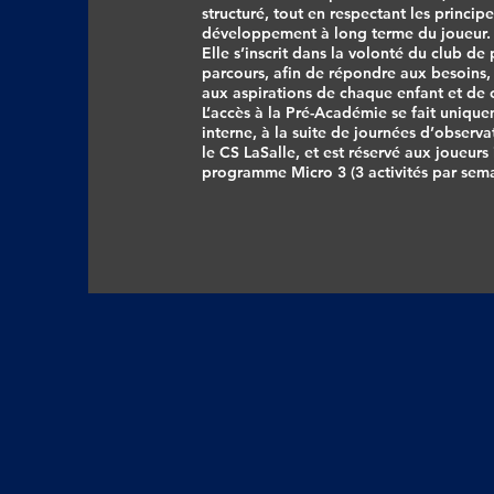
structuré, tout en respectant les princip
développement à long terme du joueur.
Elle s’inscrit dans la volonté du club de
parcours, afin de répondre aux besoins,
aux aspirations de chaque enfant et de 
L’accès à la Pré-Académie se fait unique
interne, à la suite de journées d’observ
le CS LaSalle, et est réservé aux joueurs 
programme Micro 3 (3 activités par sema