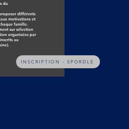
es du
 proposer différents
 aux motivations et
chaque famille.
ment sur sélection
ation organisées par
inscrits au
ine).
INSCRIPTION - SPORDLE