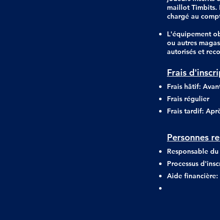
maillot Timbits.
chargé au compt
L'équipement ob
ou autres magasi
autorisés et re
Frais d'inscr
Frais hâtif: Avan
Frais régulier
Frais tardif: Aprè
Personnes re
Responsable du
Processus d'ins
Aide financière: