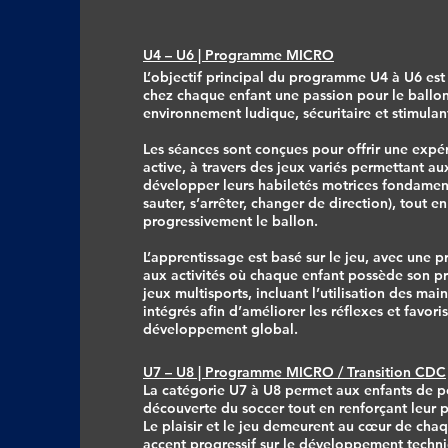
U4 – U6 | Programme MICRO
L’objectif principal du programme U4 à U6 est 
chez chaque enfant une passion pour le ballo
environnement ludique, sécuritaire et stimulan
Les séances sont conçues pour offrir une expér
active, à travers des jeux variés permettant au
développer leurs habiletés motrices fondament
sauter, s’arrêter, changer de direction), tout 
progressivement le ballon.
L’apprentissage est basé sur le jeu, avec une p
aux activités où chaque enfant possède son p
jeux multisports, incluant l’utilisation des ma
intégrés afin d’améliorer les réflexes et favori
développement global.
U7 – U8 | Programme MICRO / Transition CDC
La catégorie U7 à U8 permet aux enfants de po
découverte du soccer tout en renforçant leur p
Le plaisir et le jeu demeurent au cœur de cha
accent progressif sur le développement techni