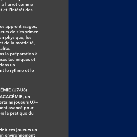
, à l’arrêt comme
et l’intérêt des
des apprentissages,
ueurs de s’exprimer
an physique, les
t de la motricité,
alité.
ns la préparation à
ses techniques et
 dans un
nt le rythme et le
MIE (U7-U8)
RÉ-ACACÉMIE, un
rtains joueurs U7–
ment avancé pour
s la pratique du
r à ces joueurs un
 un environnement