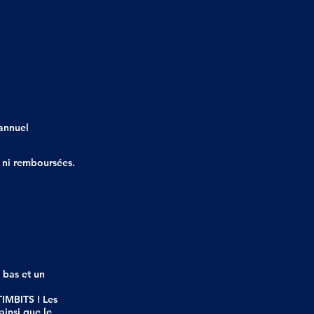
 annuel
 ni remboursées.
 bas et un
IMBITS ! Les
ainsi que le