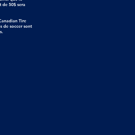
nt de 50$ sera
Canadian Tire
ns de soccer sont
es.