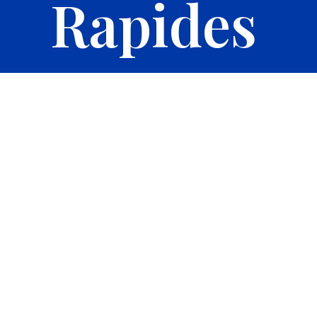
Rapides
adémie
apides