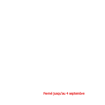
Heures de Bureau:
Lundi: 19h00 - 21h00
Jeudi:
Fermé jusqu'au 4 septembre
Samedi: 9:30 - 12:30